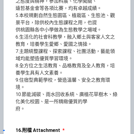
之態度與精神，參加科展、化學闖關、
遠哲基金會等各項比賽，均有卓越成績。
5.本校規劃自然生態園區、植栽區、生態池、觀
景平台，除供校內生態課程之用，也提
供桃園縣各中小學做為生態教學之場域。
6.生活化的社會科教學，融入鄉土與客家人文之
教育，培養學生愛鄉、愛國之情操。
7.主題統整課程、探索課程、社團活動，藝能領
域均能塑造優質學習環境。
8.全方位之生活教育、品格教育及全人教育，培
養學生具有人文素養。
9.住宿型典範學校，營造溫馨、安全之教育環
境。
10.節能減碳、雨水回收系統、廣植花草樹木、綠
化美化校園、是一所精緻優質的學
府。
16.附檔 Attachment
*