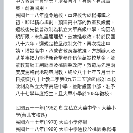
中等教育一貫作業，培養有才、有德、有識菁
英、蔚為國用。
民國七十八年遵令遷校，重建校舍於楊梅鎮之
初，即以精心規劃，預建高中部的教室及設備，
遷校後先後曾改制為私立大華高級中學，均因法
規所限，未能盡達理想，茲適逄教改，特於民國
八十六年，遵規定檢呈改制文件，再次提出申
請，增設高中，承蒙省教育廳核准，方創辦人及
武董事竭力籌措新台幣參仟伍佰萬設校基金，並
蒙教育廳王副廳長及桃園縣政府，教育局先進兩
度度駕臨實地勘察賜教，終於八十七年五月廿七
日接獲(八十七教二字第0九五二五號函)核准本校
改制為私立大華高級中學，並附設國中部，准予
八十七學年度招生。且大華小學於105年復校。
民國五十一年(1962) 創立私立大華中學、大華小
學(台北市校區)
民國六十七年(1978) 大華小學停辦
民國七十八年(1989) 大華中學遷校於桃園縣楊梅