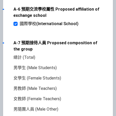
A-6 預期交流學校屬性 Proposed affiliation of
exchange school
國際學校(International School)
A-7 預期接待人員 Proposed composition of
the group
總計 (Total)
男學生 (Male Students)
女學生 (Female Students)
男教師 (Male Teachers)
女教師 (Female Teachers)
男隨團人員 (Male Other)