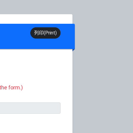
列印(Print)
he form.)