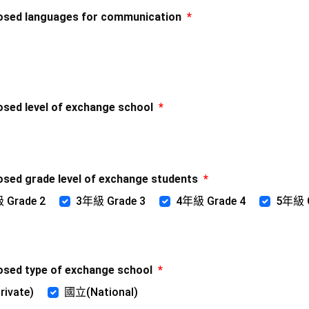
 languages for communication
*
 level of exchange school
*
grade level of exchange students
*
 Grade 2
3年級 Grade 3
4年級 Grade 4
5年級 G
 type of exchange school
*
ivate)
國立(National)