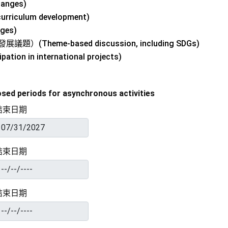
anges)
rriculum development)
ges)
Theme-based discussion, including SDGs)
n in international projects)
periods for asynchronous activities
結束日期
結束日期
結束日期