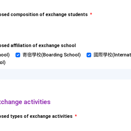
 composition of exchange students
*
affiliation of exchange school
ool)
寄宿學校(Boarding School)
國際學校(Internati
ol)
nge activities
types of exchange activities
*