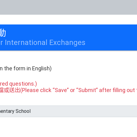
動
or International Exchanges
the form in English)
ed questions.)
ase click “Save” or “Submit” after filling out t