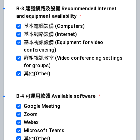
B-3 建議網路及設備 Recommended Internet
and equipment availability
*
基本電腦設備 (Computers)
基本網路設備 (Internet)
基本視訊設備 (Equipment for video
conferencing)
群組視訊教室 (Video conferencing settings
for groups)
其他(Other)
B-4 可運用軟體 Available software
*
Google Meeting
Zoom
Webex
Microsoft Teams
其他(Other)