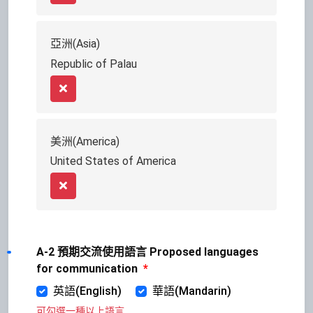
亞洲(Asia)
Republic of Palau
Remove
美洲(America)
United States of America
Remove
A-2 預期交流使用語言 Proposed languages
for communication
*
英語(English)
華語(Mandarin)
可勾選一種以上語言