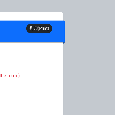
列印(Print)
he form.)