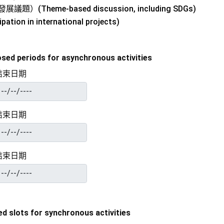
Theme-based discussion, including SDGs)
n in international projects)
periods for asynchronous activities
結束日期
結束日期
結束日期
lots for synchronous activities