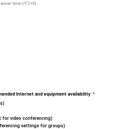
wan time UTC+8)
 Internet and equipment availability
*
s)
r video conferencing)
encing settings for groups)