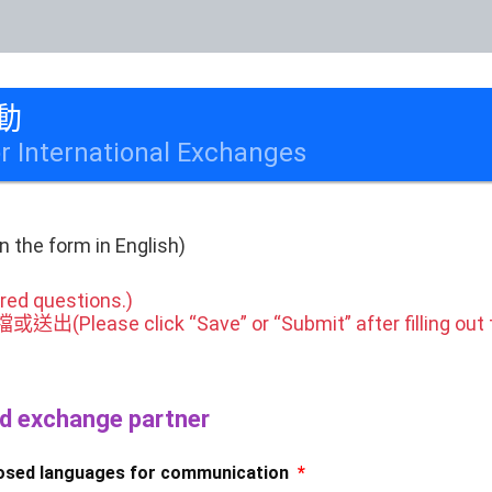
動
or International Exchanges
the form in English)
ed questions.)
ase click “Save” or “Submit” after filling out t
exchange partner
 languages for communication
*