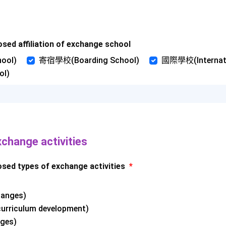
affiliation of exchange school
ool)
寄宿學校(Boarding School)
國際學校(Internati
ol)
nge activities
types of exchange activities
*
anges)
rriculum development)
ges)