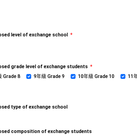
 level of exchange school
*
grade level of exchange students
*
 Grade 8
9年級 Grade 9
10年級 Grade 10
11年
 type of exchange school
 composition of exchange students