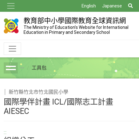
跳
搜
English
Japanese
到
尋
主
教育部中小學國際教育全球資訊網
要
The Ministry of Education's Website for International
Education in Primary and Secondary School
內
容
工具包
breadcrumb
新竹縣竹北市竹北國民小學
國際學伴計畫 ICL/國際志工計畫
AIESEC
:::