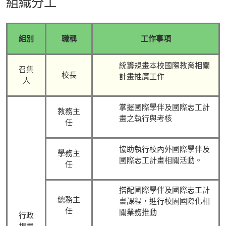
組織分工
組別
職稱
工作事項
統籌規畫本校國際教育相關
召集
校長
計畫推廣工作
人
掌握國際學伴及國際志工計
教務主
畫之執行與考核
任
協助執行校內外國際學伴及
學務主
國際志工計畫相關活動。
任
搭配國際學伴及國際志工計
總務主
畫課程，進行校園國際化相
任
關業務推動
行政