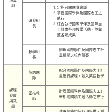
規畫
組
定期召開團隊會議
掌握國際學伴及國際志工之
執行
研發組
綜合執行國際學伴及國際志
長
工計畫各項教學活動，並彙
整各項成果
辦理國際學伴及國際志工計
教學組
畫相關之校內競賽
長
配合國際學伴及國際志工計
英語團
畫進行課程，融入英語教學
隊
課程
辦理國際學伴及國際志工計
圖推教
發展
畫相關閱讀主題活動之推行
師
與教
學
建置網路視訊各項設備，測