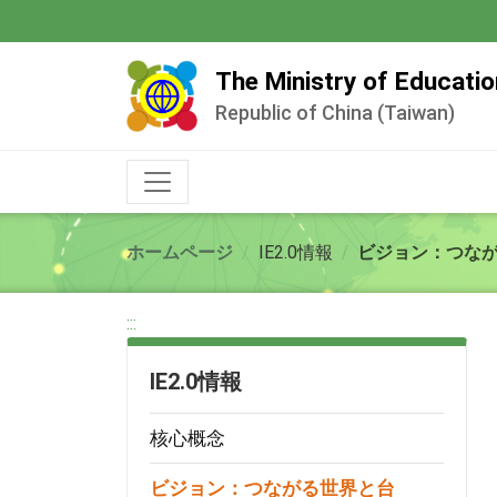
跳
到
主
The Ministry of Educatio
要
Republic of China (Taiwan)
內
容
ホームページ
IE2.0情報
ビジョン：つな
:::
IE2.0情報
核心概念
ビジョン：つながる世界と台