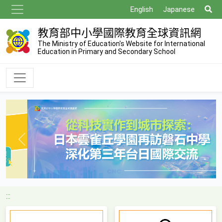
跳
搜
English
Japanese
到
尋
主
教育部中小學國際教育全球資訊網
要
The Ministry of Education's Website for International
Education in Primary and Secondary School
內
容
Previous
Next
:::