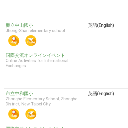
縣立中山國小
英語(English)
Jhong-Shan elementary school
国際交流オンラインイベント
Online Activities for International
Exchanges
市立中和國小
英語(English)
Zhonghe Elementary School, Zhonghe
District, New Taipei City