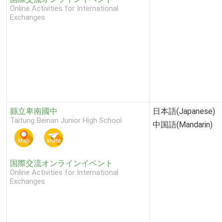
Online Activities for International
Exchanges
縣立卑南國中
日本語(Japanese)
Taitung Beinan Junior High School
中国語(Mandarin)
国際交流オンラインイベント
Online Activities for International
Exchanges