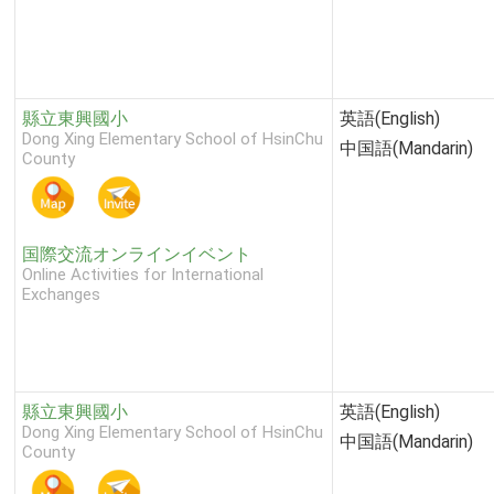
縣立東興國小
英語(English)
Dong Xing Elementary School of HsinChu
中国語(Mandarin)
County
国際交流オンラインイベント
Online Activities for International
Exchanges
縣立東興國小
英語(English)
Dong Xing Elementary School of HsinChu
中国語(Mandarin)
County