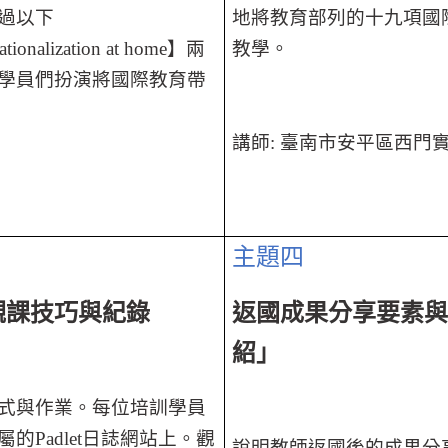
過以下
地將教育部列的十九項國
ationalization at home
】兩
教學。
學員們扮演將國際教育帶
講師
:
臺南市安平區西門實
主題四
觀課技巧與紀錄
返國成果分享要素
紹」
式與作業。每位培訓學員
屬的
Padlet
日誌網站上。觀
說明教師返國後的成果分