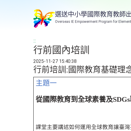
跳
到
選送中小學國際教育教師
主
Overseas IE Empowerment Program for Element
要
內
容
:::
行前國內培訓
2025-11-27 15:40:38
行前培訓:國際教育基礎理
主題一
從國際教育到全球素養及
SDGs
課堂主要講述如何運用全球教育讓臺灣