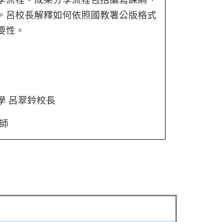
。呂校長解釋如何依照國教署公版格式
要性。
學 呂翠鈴校長
師