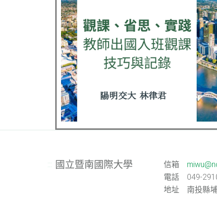
國立暨南國際大學
:::
信箱
miwu@nc
電話
049-291
地址
南投縣埔