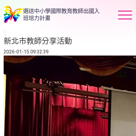
跳
選送中小學國際教育教師出國入
到
班培力計畫
主
要
:::
內
新北市教師分享活動
容
2026-01-15 09:32:39