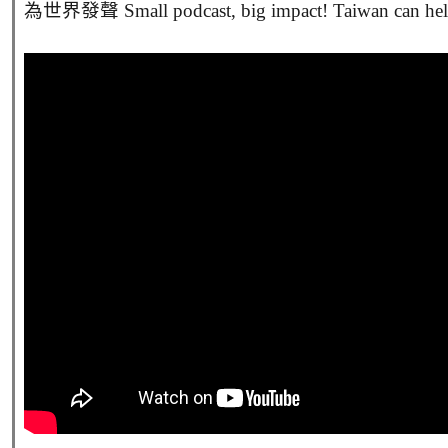
為世界發聲 Small podcast, big impact! Taiwan can hel