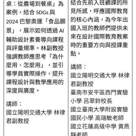
結合先前入班觀課的所
桌：從農場到餐桌」為
見所感，呼應國際教育
案例，結合
與
SDGs
的核心內涵，為今年出
巴黎奧運「食品願
2024
國入班的教師們提供未
景」，展示如何透過
AI
來在設計國際教育教案
輔助設計素養導向課程
時的重要方向與授課重
與評量規準。林副教授
點。
強調教師應思考「為什
麼用、怎麼用」，並引
講師：
導學員實際操作，提升
國立陽明交通大學 林律
課程設計與教學應用的
君副教授
深度與廣度。
臺南市安平區西門實驗
小學 呂翠鈴校長
講師：
國立
臺南大學附設實驗
國立陽明交通大學 林律
國民小學
高瑞敏老師
君副教授
國立花蓮高級中學 黃燕
靜老師