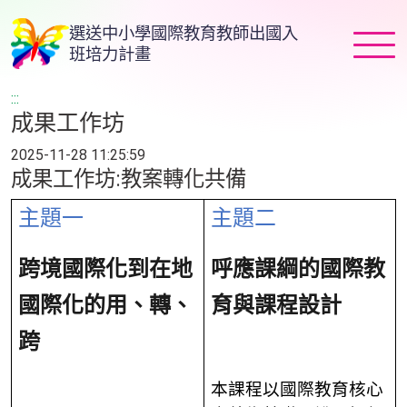
跳
選送中小學國際教育教師出國入
到
班培力計畫
主
要
:::
內
成果工作坊
容
2025-11-28 11:25:59
成果工作坊:教案轉化共備
主題一
主題二
跨境國際化到在地
呼應課綱的國際教
國際化的用、轉、
育與課程設計
跨
本課程以國際教育核心