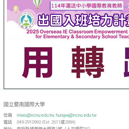
國立暨南國際大學
::
信箱
miwu@ncnu.edu.tw
,
hungwj@ncnu.edu.tw
電話
049-2910960 (Ext. 2611或2884)
地址
南投縣埔里鎮大學路1號（人文學院3F）