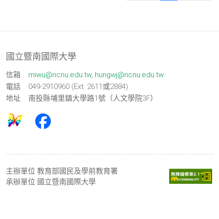
國立暨南國際大學
::
信箱
miwu@ncnu.edu.tw
,
hungwj@ncnu.edu.tw
電話
049-2910960 (Ext. 2611或2884)
地址
南投縣埔里鎮大學路1號（人文學院3F）
主辦單位
教育部國民及學前教育署
承辦單位
國立暨南國際大學