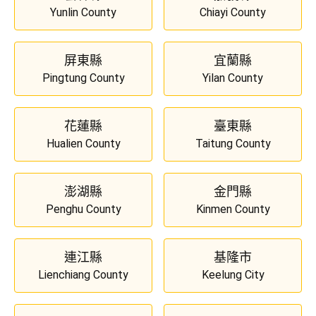
Yunlin County
Chiayi County
屏東縣
宜蘭縣
Pingtung County
Yilan County
花蓮縣
臺東縣
Hualien County
Taitung County
澎湖縣
金門縣
Penghu County
Kinmen County
連江縣
基隆市
Lienchiang County
Keelung City