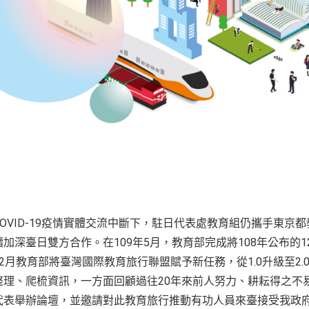
OVID-19疫情實體交流中斷下，駐日代表處教育組仍攜手東京
加深臺日雙方合作。在109年5月，教育部完成將108年公布的
2月教育部將臺灣國際教育旅行聯盟賦予新任務，從1.0升級至2.
整理、爬梳資訊，一方面回顧過往20年來前人努力、耕耘得之不
代表舉辦論壇，並邀請對此教育旅行推動有功人員來臺接受我政