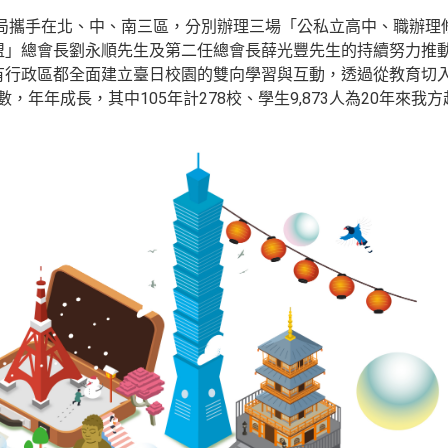
光局攜手在北、中、南三區，分別辦理三場「公私立高中、職辦理
盟」總會長劉永順先生及第二任總會長薛光豐先生的持續努力推
有行政區都全面建立臺日校園的雙向學習與互動，透過從教育切
，年年成長，其中105年計278校、學生9,873人為20年來我方