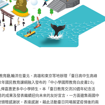
都教育廳,輪流在臺北、高雄和東京等地辦理「臺日高中生高峰
12年國民教育課綱融入發布的「中小學國際教育白皮書2.0」
0,俾嘉惠更多中小學師生。本「臺日教育交流20週年紀念活
易的成果及發表繼續迎向未來的友好宣言，一方面邀集兩國中
府頒贈感謝狀，表達感謝。藉此活動臺日同場展望疫情後的兩