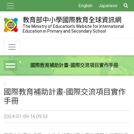
跳
搜
English
Japanese
到
尋
主
教育部中小學國際教育全球資訊網
要
The Ministry of Education's Website for International
Education in Primary and Secondary School
內
容
國際教育補助計畫-國際交流項目實作手冊
breadcrumb
:::
國際教育補助計畫-國際交流項目實作
手冊
2024-01-09 16:09:53