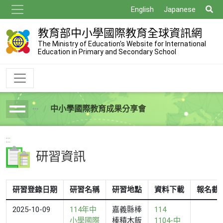
跳
搜
English
Japanese
到
尋
主
教育部中小學國際教育全球資訊網
要
The Ministry of Education's Website for International
Education in Primary and Secondary School
內
容
中小學國際教育成果分享會
breadcrumb
:::
研習資訊
研習登錄日期
研習名稱
研習地點
資料下載
報名截
2025-10-09
114年中
嘉義縣棒
114
小學國際
棒積木飯
1104-中