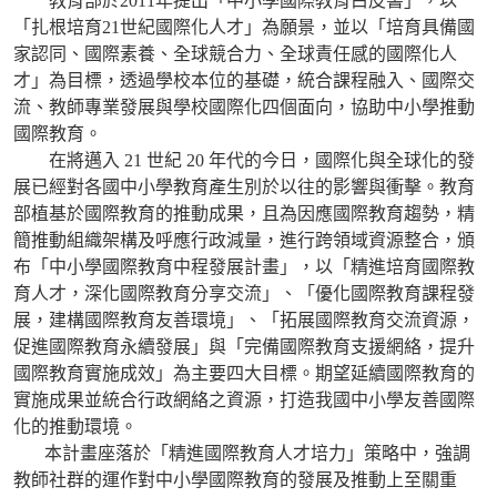
教育部於2011年提出「中小學國際教育白皮書」，以
「扎根培育21世紀國際化人才」為願景，並以「培育具備國
家認同、國際素養、全球競合力、全球責任感的國際化人
才」為目標，透過學校本位的基礎，統合課程融入、國際交
流、教師專業發展與學校國際化四個面向，協助中小學推動
國際教育。
在將邁入 21 世紀 20 年代的今日，國際化與全球化的發
展已經對各國中小學教育產生別於以往的影響與衝擊。教育
部植基於國際教育的推動成果，且為因應國際教育趨勢，精
簡推動組織架構及呼應行政減量，進行跨領域資源整合，頒
布「中小學國際教育中程發展計畫」，以「精進培育國際教
育人才，深化國際教育分享交流」、「優化國際教育課程發
展，建構國際教育友善環境」、「拓展國際教育交流資源，
促進國際教育永續發展」與「完備國際教育支援網絡，提升
國際教育實施成效」為主要四大目標。期望延續國際教育的
實施成果並統合行政網絡之資源，打造我國中小學友善國際
化的推動環境。
本計畫座落於「精進國際教育人才培力」策略中，強調
教師社群的運作對中小學國際教育的發展及推動上至關重