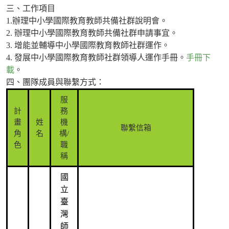
三、工作項目
1.辦理中小學國際教育教師共備社群說明會。
2. 辦理中小學國際教育教師共備社群申請事宜。
3. 增能並輔導中小學國際教育教師社群運作。
4. 發展中小學國際教育教師社群領導人運作手冊。
手冊下
載
。
四、團隊成員與聯繫方式：
服
計
務
畫
姓
機
聯繫信箱
角
名
構/
色
職
稱
國
立
臺
灣
師