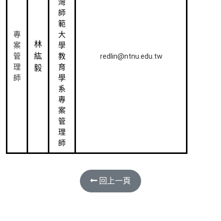
灣
師
範
專
大
林
案
學
紘
redlin@ntnu.edu.tw
管
教
理
育
毅
師
學
系
專
案
管
理
師
回上一頁