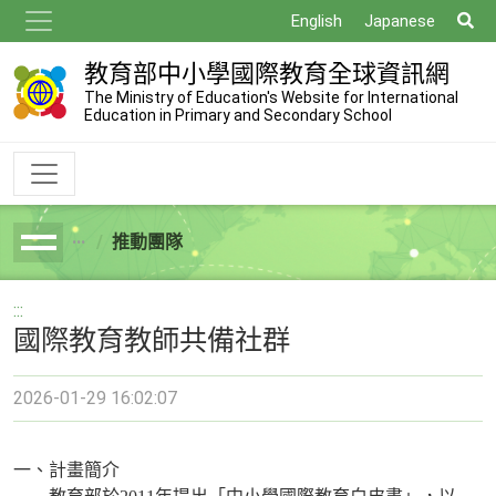
跳
搜
English
Japanese
到
尋
主
教育部中小學國際教育全球資訊網
要
The Ministry of Education's Website for International
Education in Primary and Secondary School
內
容
推動團隊
breadcrumb
:::
國際教育教師共備社群
2026-01-29 16:02:07
一、計畫簡介