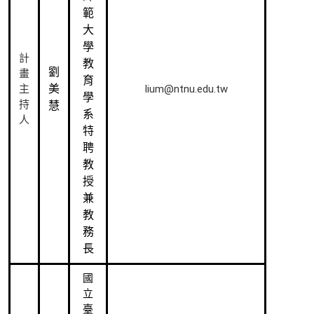
範
大
學
計
教
劉
畫
育
美
lium@ntnu.edu.tw
主
學
持
慧
系
人
特
聘
教
授
兼
教
務
長
國
立
臺