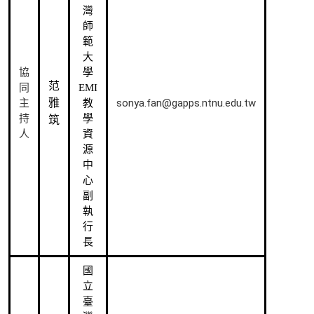
灣
師
範
大
協
學
范
同
EMI
雅
sonya.fan@gapps.ntnu.edu.tw
主
教
持
學
筑
人
資
源
中
心
副
執
行
長
國
立
臺