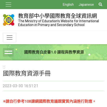
跳
搜
English
Japanese
到
尋
主
教育部中小學國際教育全球資訊網
要
The Ministry of Education's Website for International
Education in Primary and Secondary School
內
容
國際教育白皮書1.0 課程與教學資源
breadcrumb
:::
國際教育資源手冊
2023-03-30 16:51:21
※請自行參考108課綱國際教育議題實質內涵進行對應。