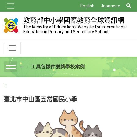
跳
搜
English
Japanese
到
尋
主
教育部中小學國際教育全球資訊網
要
The Ministry of Education's Website for International
Education in Primary and Secondary School
內
容
工具包徵件獲獎學校案例
breadcrumb
:::
臺北市中山區五常國民小學