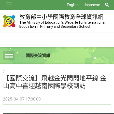
跳
搜
English
Japanese
到
尋
主
教育部中小學國際教育全球資訊網
要
The Ministry of Education's Website for International
Education in Primary and Secondary School
內
容
國際交流資訊
breadcrumb
:::
【國際交流】飛越金光閃閃地平線 金
山高中喜迎越南國際學校到訪
2025-04-07 17:00:00