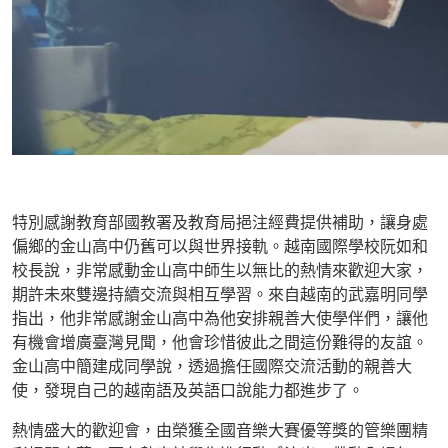
特別感謝教育部國教署及教育局挹注經費提供補助，讓身處
偏鄉的金山高中仍舊可以與世界接軌。越南國際學校阮如和
校長說，非常感動金山高中師生以無比的熱情來歡迎大家，
期許未來雙邊持續交流與相互學習。來自越南的武嘉明同學
指出，他非常感謝金山高中為他安排親善大使學伴們，讓他
有機會增廣臺灣見聞，他會珍惜彼此之間這份難得的友誼。
金山高中簡建成同學說，透過擔任國際交流活動的親善大
使，發現自己的越南語及英語口說能力都進步了。
熱情盛大的歡迎會，由榮獲全國音樂大賽優等獎的管樂團精