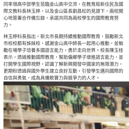
同率領高中部學生蒞臨金山高中交流，在教育局新住民及國
際文教科長林玉婷，以及金山區長劉昌松的見證下，兩校開
心地簽署合作備忘錄，承諾共同為兩校學生的國際教育努
力。
林玉婷科長指出，新北市長期持續推動國際教育，鼓勵新北
市校校都有姊妹校，感謝金山高中師長一起用心推動，並勉
勵在場學子培養多國語言能力，勇於走向世界。
校長陳玉桂
表示，
透過推動國際教育，幫助偏鄉學子增進語言能力，並
打開學生國際視野，認識了解新興開發中國家的無限潛力，
更期盼透過與國外學生建立良好互動，引發學生邁向國際的
自信與勇氣，成為具備軟實力與競爭力的人才。