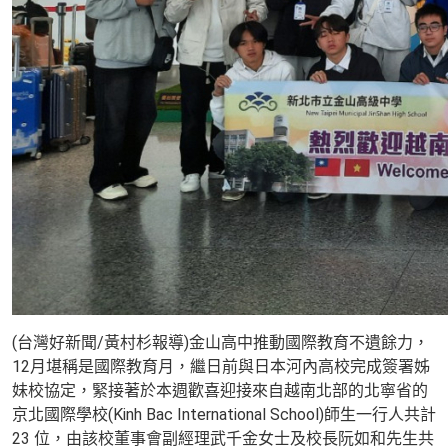
(台灣好新聞/黃村杉報導)金山高中推動國際教育不遺餘力，
12月堪稱是國際教育月，繼日前與日本河內高校完成簽署姊
妹校協定，緊接著於本週歡喜迎接來自越南北部的北寧省的
京北國際學校(Kinh Bac International School)師生一行人共計
23 位，由該校董事會副經理武千金女士及校長阮如和先生共