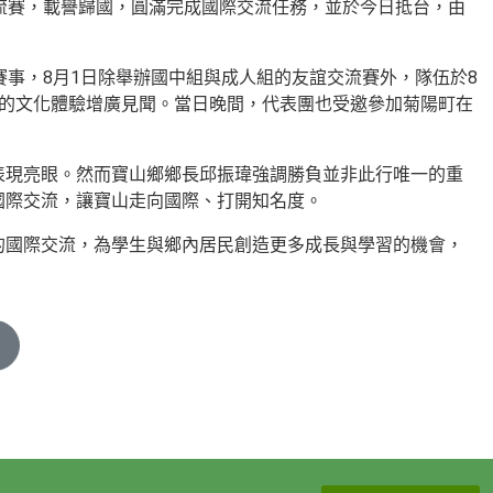
流賽，載譽歸國，圓滿完成國際交流任務，並於今日抵台，由
賽事，8月1日除舉辦國中組與成人組的友誼交流賽外，隊伍於8
同的文化體驗增廣見聞。當日晚間，代表團也受邀參加菊陽町在
表現亮眼。然而寶山鄉鄉長邱振瑋強調勝負並非此行唯一的重
國際交流，讓寶山走向國際、打開知名度。
的國際交流，為學生與鄉內居民創造更多成長與學習的機會，