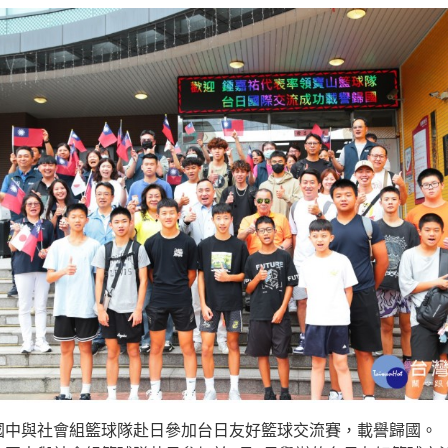
國中與社會組籃球隊赴日參加台日友好籃球交流賽，載譽歸國。