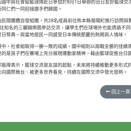
山國中與社會組籃球隊赴日參加於8月1日舉辦的台日友好籃球交
所同仁們一同迎接選手們歸國。
由民間團體自發組團，共28名成員前往熊本縣菊陽町進行訪問與
前往知名的三麗鷗樂園參訪交流，讓學生們在球場外也能透過不
夏日祭典，與當地居民一同感受日本傳統節慶的熱鬧與人情味。
賽中，社會組取得一勝一敗的成績，國中組則以兩戰全勝的佳績
要的是孩子們在賽場上充分展現運動家精神，藉由籃球促進台日
邱振瑋表示，籃球交流是友誼的起點，未來將持續推動更多形式
走向國際舞台、被更多世界看見，持續在國際交流中發光發熱。
回上一頁