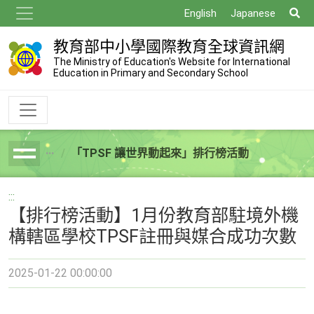
跳
搜
English
Japanese
到
尋
主
教育部中小學國際教育全球資訊網
要
The Ministry of Education's Website for International
Education in Primary and Secondary School
內
容
「TPSF 讓世界動起來」排行榜活動
breadcrumb
:::
【排行榜活動】1月份教育部駐境外機
構轄區學校TPSF註冊與媒合成功次數
2025-01-22 00:00:00