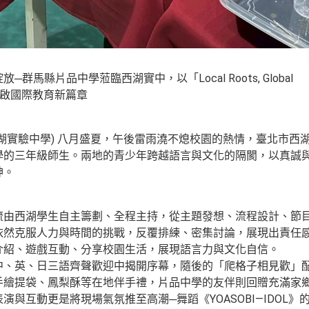
─群馬縣片品中學蒞臨西湖實中，以「Local Roots, Global
」開啟國際教育新篇章
西湖實驗中學) 八月盛夏，午後雷雨澆不熄校園的熱情，臺北市西
學的三年級師生。兩地的青少年跨越語言與文化的隔閡，以真誠
神。
由西湖學生自主籌劃、全程主持，從主題發想、流程設計、節目
依然克服人力與時間的挑戰，反覆排練、密集討論，展現出責任
介紹、遊戲互動、分享校園生活，展現語言力與文化自信。
、英、日三語齊聲歡迎中揭開序幕，隨後的「爬格子相見歡」配
手繪提袋、鳳梨酥等在地伴手禮，片品中學的友伴則回贈充滿家
與互動更是將現場氣氛推至高潮─舞蹈《YOASOBI―IDOL》