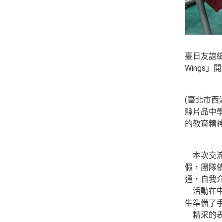
臺日友誼綻放
Wings
(臺北市
縣片品中
的教育精
本次交流
假，團隊
通，自我
活動在中
生準備了
精采的表演