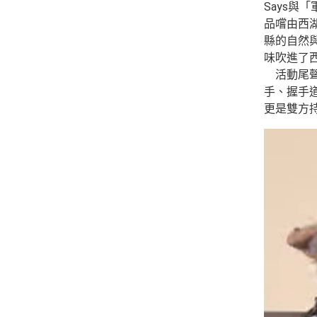
Says
品嚐由西
縣的自然
味吹進了
活動尾聲
手、握手
更是雙方