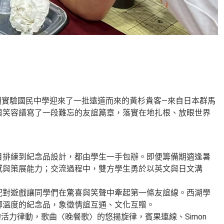
湖實驗國民中學迎來了一批遠道而來的黃杉貴客—來自日本群馬
與笑容譜寫了一段難忘的友誼篇章，落實在地扎根、放眼世界
排練到紀念品設計，都由學生一手包辦。即便籌備期適逢暑
感與策展能力；交流過程中，雙方學生勇於以英文與日文溝
對遊戲讓同學們在驚喜與笑聲中牽起第一條友誼線。西湖學
鄉溫度的紀念品，象徵情誼互通、文化互贈。
的活力律動，歌曲〈晚餐歌〉的悠揚旋律，賓果連線、Simon