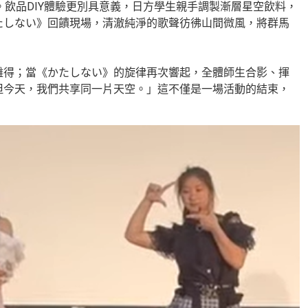
。飲品DIY體驗更別具意義，日方學生親手調製漸層星空飲料，
たしない》回饋現場，清澈純淨的歌聲彷彿山間微風，將群馬
得；當《かたしない》的旋律再次響起，全體師生合影、揮
但今天，我們共享同一片天空。」這不僅是一場活動的結束，