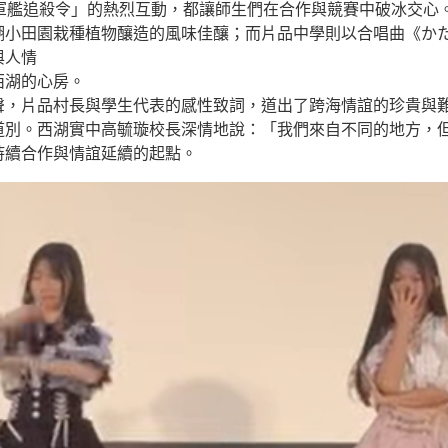
與「軍艦追殺令」的熱烈互動，都讓師生們在合作與競賽中破冰交心
湖小田園栽種植物釀造的風味佳釀；而片品中學則以合唱曲《か
與人情
西湖的心房。
，片品村長與學生代表的感性致詞，道出了跨海情誼的珍貴與難
道別。西湖實中高毓璇校長深情地說：「我們來自不同的地方，
持續合作與情誼延續的起點。