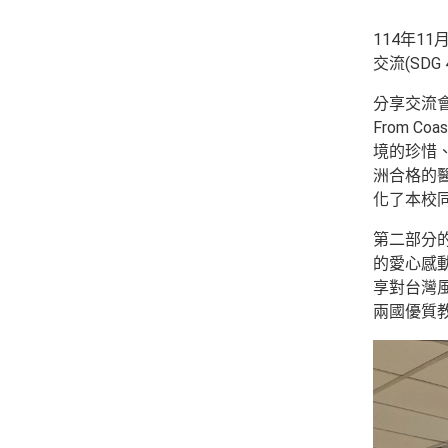
114年11
交流(SDG 
分享交流會分成
From 
境的珍惜、多
洲合格的
化了本校
第二部分的
的愛心感
享對台灣
兩國優質