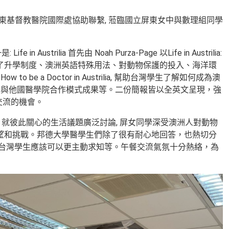
同學, 經由屏東基督教醫院國際處協助聯繫, 蒞臨國立屏東女中與數理組同學
ilia 首先由 Noah Purza-Page 以Life in Austrilia:
活概況, 包含了升學制度、澳洲英語特殊用法、對動物保護的投入、海洋環
be a Doctor in Austrilia, 幫助台灣學生了解如何成為澳
及與他國醫學院合作模式成果等。二份簡報皆以全英文呈現，強
交流的機會。
 就彼此關心的生活議題廣泛討論, 屏女同學深受澳洲人對動物
展望和挑戰。邦德大學醫學生們除了很有耐心地回答，也熱切分
議台灣學生應該可以更主動求知等。午餐交流氣氛十分熱絡，為