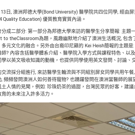
月13日, 澳洲邦德大學(Bond University) 醫學院共四位
4 Quality Education) 優質教育實質內涵。
二部分: 第一部分為邦德大學來訪的醫學生分享簡報: 主題一是: Life in Austr
Coast to theClassroom為題，風趣幽默地介紹了澳洲生
元文化的融合。另外由台裔印尼籍的 Kei Heish簡報的主題是: How to 
醫師? 內容含括醫學體系介紹、醫學院入學方式與課程特色、以
同學以英文吸收知識的動機，也提供同學使用英文發問、討論、
交流採分組進行, 來訪醫學生輪流與不同組別屏女同學共用午餐,
動, 頻頻發問澳洲人如何善待寵物? 也踴躍發問在澳洲當醫師的
風土人情的見聞，例如: 珍珠奶茶的過甜，台灣民眾的好客，建
教育的未來注入許多活力。