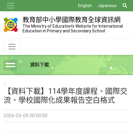
跳
搜
English
Japanese
到
尋
主
教育部中小學國際教育全球資訊網
要
The Ministry of Education's Website for International
Education in Primary and Secondary School
內
容
資料下載
breadcrumb
:::
【資料下載】114學年度課程、國際交
流、學校國際化成果報告空白格式
2026-03-09 00:00:00