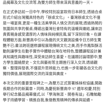
品揭幕及文化交流等
,
為雙方師生帶來深具意義的一天。
在正式參訪前一日中午
,
學校特別設宴款待日本師生
,
透過合桌
形式介紹台灣獨具特色的「辦桌文化」。臺灣辦桌文化不僅
是一場宴席
,
更是一種生活美學與人情交流的展現
,
透過熱鬧的
氛圍與共享的餐桌
,
傳遞出臺灣社會特有的溫暖與連結
,
讓來訪
貴賓親身感受濃厚的人情味與純樸民風
,
留下深刻印象。
在課
程體驗方面
,
新豐高中引以為傲的天文觀測設備令日方師生驚
艷不已
;
書法跨班選修課程展現傳統文化之美
,
而手作鳳梨酥活
動則讓學生在動手實作中體驗台灣在地特色
,
整體課程設計兼
具知識性與趣味性
,
深受來訪師生喜愛。
在議題討論環節中
,
雙
方學生圍繞歷史、文化與藝術等主題進行深入交流
,
透過觀
察、整理與發表
,
不僅提升思辨能力
,
也進一步彰顯各自文化的
獨特價值
,
展現國際交流的深度與廣度。
本次交流的重要里程碑之一
,
為雙方正式簽署姊妹校協議
,
開啟
長期合作的新篇章。同時
,
為慶祝新豐高中
97
週年校慶
,
特別
舉行紀念藝品揭幕儀式
,
以「學海無涯、開卷有益」石雕勉勵
學子持續學習、精進自我
,
象徵教育精神的傳承與延續。