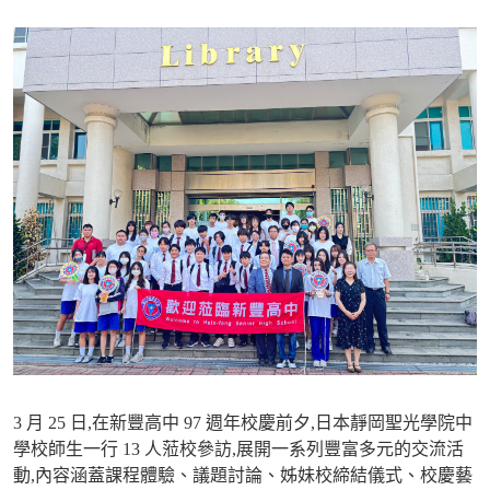
3
月
25
日
,
在新豐高中
97
週年校慶前夕
,
日本靜岡聖光學院中
學校師生一行
13
人蒞校參訪
,
展開一系列豐富多元的交流活
動
,
內容涵蓋課程體驗、議題討論、姊妹校締結儀式、校慶藝