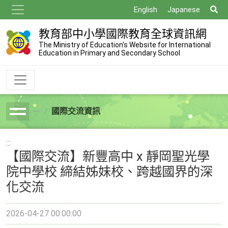
跳
搜
English
Japanese
到
尋
主
教育部中小學國際教育全球資訊網
要
The Ministry of Education's Website for International
Education in Primary and Secondary School
內
容
國際交流資訊
breadcrumb
:::
【國際交流】新豐高中 x 靜岡聖光學
院中學校 締結姊妹校、跨越國界的深
化交流
2026-04-27 00:00:00