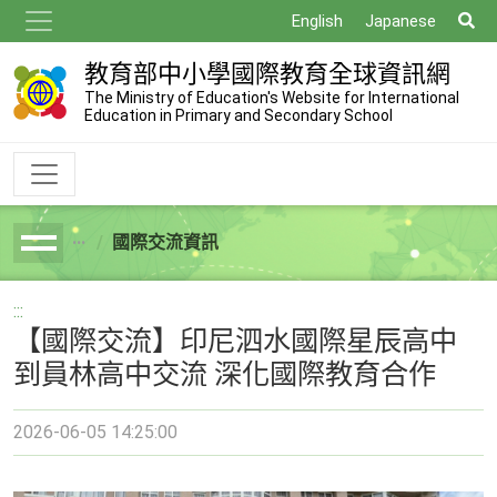
跳
搜
English
Japanese
到
尋
主
教育部中小學國際教育全球資訊網
要
The Ministry of Education's Website for International
Education in Primary and Secondary School
內
容
國際交流資訊
breadcrumb
:::
【國際交流】印尼泗水國際星辰高中
到員林高中交流 深化國際教育合作
2026-06-05 14:25:00