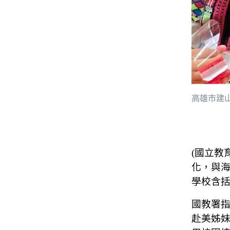
高雄市建
(國立教
化，與海
學校含
國教署
赴美姊