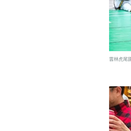
雲
林虎尾