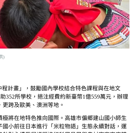
)
育中程計畫」，鼓勵國內學校結合特色課程與在地文
352所學校，挹注經費約新臺幣1億559萬元，辦理
，更跨及歐美、澳洲等地。
積極將在地特色推向國際。高雄市偏鄉建山國小師生
子國小前往日本進行「米粒物語」生態永續對話，運