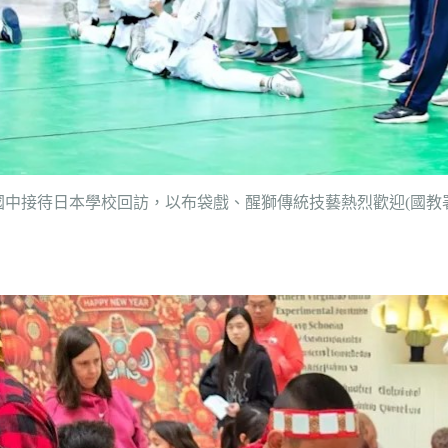
國中接待日本學校回訪，以布袋戲、醒獅傳統技藝熱烈歡迎(國教