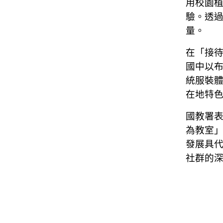
用校園
驗。透
量。
在「接
國中以
統服裝
在地特
國教署
為教室
發展具
社群的