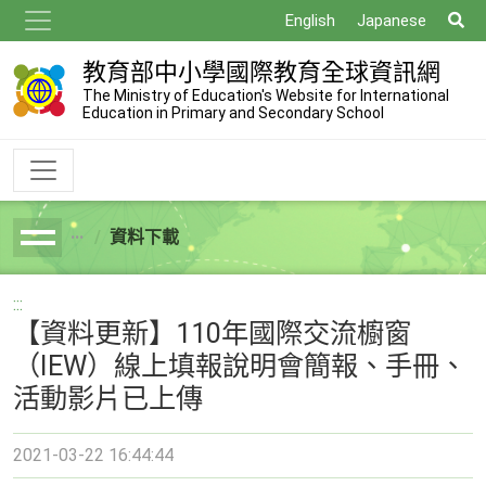
跳
搜
English
Japanese
到
尋
主
教育部中小學國際教育全球資訊網
要
The Ministry of Education's Website for International
Education in Primary and Secondary School
內
容
資料下載
breadcrumb
:::
【資料更新】110年國際交流櫥窗
（IEW）線上填報說明會簡報、手冊、
活動影片已上傳
2021-03-22 16:44:44