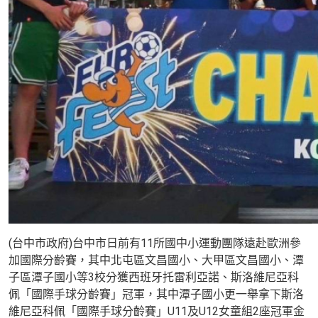
(台中市政府)台中市日前有11所國中小運動團隊遠赴歐洲參
加國際分齡賽，其中北屯區文昌國小、大甲區文昌國小、潭
子區潭子國小等3校分獲西班牙托雷利亞諾、斯洛維尼亞科
佩「國際手球分齡賽」冠軍，其中潭子國小更一舉拿下斯洛
維尼亞科佩「國際手球分齡賽」U11及U12女童組2座冠軍金