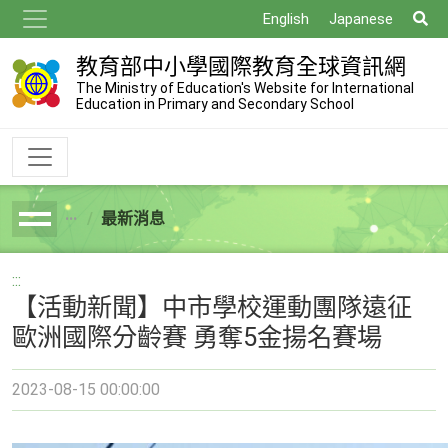
跳
搜
English
Japanese
到
尋
主
教育部中小學國際教育全球資訊網
要
The Ministry of Education's Website for International
Education in Primary and Secondary School
內
容
最新消息
breadcrumb
:::
【活動新聞】中市學校運動團隊遠征
歐洲國際分齡賽 勇奪5金揚名賽場
2023-08-15 00:00:00