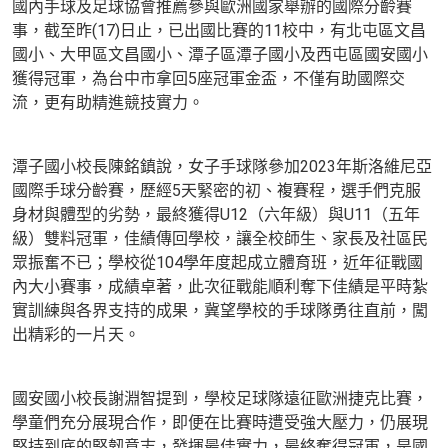
國內手球及足球協會推薦參與歐洲國家舉辦的國際分齡賽
事，截至昨(17)日止，已出國比賽的11校中，有北屯區文昌
國小、大甲區文昌國小、潭子區潭子國小及西屯區國安國小
獲得冠軍，為台中市拿回5座冠軍金盃，不僅有助國際交
流，更有助精進競技實力。
潭子國小校長陳銘鎮說，女子手球隊參加2023年斯洛維尼亞
國際手球分齡賽，歷經5天緊密的初、複賽程，選手們克服
身材與體型的劣勢，最終獲得U12（六年級）與U11（五年
級）雙料冠軍，佳績傳回學校，讓全校師生、家長及社區民
眾振奮不已；學校從104學年度起成立體育班，近年征戰國
內大小賽事，成績卓著，此次征戰能順利奪下佳績是平時紮
實訓練與各界支持的成果，冀望學校的手球隊勇往直前，闖
出精彩的一片天。
國安國小校長謝淵智提到，學校足球隊遠征歐洲捷克比賽，
學童們充分展現合作，即便在比賽時遭受強大壓力，仍展現
堅持到底的堅韌意志，發揮最佳實力，最終奪得冠軍，是國