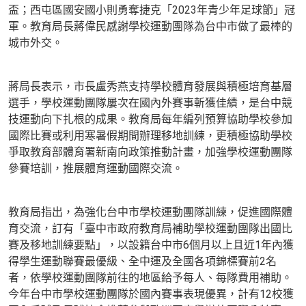
盃；西屯區國安國小則勇奪捷克「2023年青少年足球節」冠
軍。教育局長蔣偉民感謝學校運動團隊為台中市做了最棒的
城市外交。
蔣局長表示，市長盧秀燕支持學校體育發展與積極培育基層
選手，學校運動團隊屢次在國內外賽事斬獲佳績，是台中競
技運動向下扎根的成果。教育局每年編列預算協助學校參加
國際比賽或利用寒暑假期間辦理移地訓練，更積極協助學校
爭取教育部體育署新南向政策推動計畫，加強學校運動團隊
參賽培訓，推展體育運動國際交流。
教育局指出，為強化台中市學校運動團隊訓練，促進國際體
育交流，訂有「臺中市政府教育局補助學校運動團隊出國比
賽及移地訓練要點」，以設籍台中市6個月以上且近1年內獲
得學生運動聯賽最優級、全中運及全國各項錦標賽前2名
者，依學校運動團隊前往的地區給予每人、每隊費用補助。
今年台中市學校運動團隊於國內賽事表現優異，計有12校獲