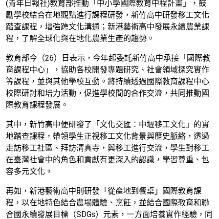
(青年日報社)教育部推動「中小學國際教育中程計畫」，鼓
勵學校結合在地觀點進行課程研發，
新竹高中
研發移工文化
踏查課程，增強跨文化溝通；新港藝術高中發展永續農業課
程，了解全球化與在地化農業生產的趨勢。
教育部今（26）日表示，今年起委託新竹高中承接「國際教
育課程中心」，協助各校開發專題研究、社會領域探究實作
等課程，並與其他學校互動。將持續透過國際教育課程中心
校際研討和培力活動，促進學校間的合作交流，共同推動國
際教育課程發展。
其中，新竹高中便研發了「文化交匯：中壢移工文化」的實
地踏查課程，帶領學生正視移工文化背景與歷史脈絡，透過
走訪移工社區、拜訪清真寺，與移工進行交流，學生對移工
在臺灣社會中的角色和貢獻有更深入的認識，學習尊重、包
容多元文化。
再如，新港藝術高中則研發「從產地到餐桌」國際教育課
程，以在地特色結合農場體驗、烹飪，並結合國際教育和聯
合國永續發展目標（SDGs）元素，一方面培養實作經驗，同