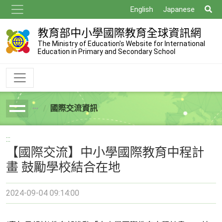
跳
搜
English
Japanese
到
尋
主
教育部中小學國際教育全球資訊網
要
The Ministry of Education's Website for International
Education in Primary and Secondary School
內
容
國際交流資訊
breadcrumb
:::
【國際交流】中小學國際教育中程計
畫 鼓勵學校結合在地
2024-09-04 09:14:00