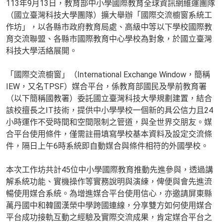
113年9月13日，教育部中小學國際教育全球資訊網維運團隊
（國立臺灣科技大學團隊）擴大舉辦「國際交流櫥窗系統工
作坊」，以各縣市政府教育局處、高級中等以下學校國際教
育交流聯盟、各縣市國際教育中心學校為對象，於國立臺灣
科技大學活絡展開。
「國際交流櫥窗」（International Exchange Window，簡稱
IEW，又名TPSF）媒合平台，係教育部國民及學前教育署
（以下簡稱國教署）委託國立臺灣科技大學規劃建置，結合
該校擅長之IT技術，提供中小學學校一個新的具公信力且24
小時運作不受時間和空間限制之管道，與全世界交朋友。媒
合平台使用條件，僅需註冊填寫學校基本資料及設定交流條
件，隔日上午6時系統即自動媒合與條件相符的外國學校。
本次工作坊共計45位中小學國際教育推動先進參與，透過講
解系統功能、實機操作等實務說明與演練，俾便與會先進流
暢使用媒合系統。為增進媒合平台使用信心，亦邀請屏東縣
萬丹國中和韓國漢榮中學跨國連線，分享雙方如何使用媒合
平台成功接軌互動之經驗及實際交流成果，肯定媒合平台之