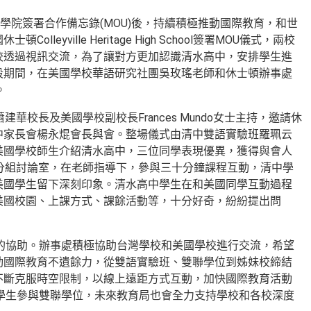
學院簽署合作備忘錄(MOU)後，持續積極推動國際教育，和世
ille Heritage High School簽署MOU儀式，兩校
校透過視訊交流，為了讓對方更加認識清水高中，安排學生進
段期間，在美國學校華語研究社團吳玫瑤老師和休士頓辦事處
。
華校長及美國學校副校長Frances Mundo女士主持，邀請休
中家長會楊永焜會長與會。整場儀式由清中雙語實驗班羅珮云
美國學校師生介紹清水高中，三位同學表現優異，獲得與會人
分組討論室，在老師指導下，參與三十分鐘課程互動，清中學
美國學生留下深刻印象。清水高中學生在和美國同學互動過程
美國校園、上課方式、課餘活動等，十分好奇，紛紛提出問
的協助。辦事處積極協助台灣學校和美國學校進行交流，希望
動國際教育不遺餘力，從雙語實驗班、雙聯學位到姊妹校締結
不斷克服時空限制，以線上遠距方式互動，加快國際教育活動
學生參與雙聯學位，未來教育局也會全力支持學校和各校深度