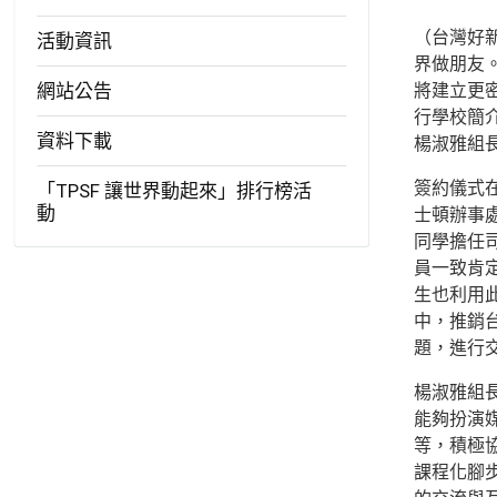
（台灣好
活動資訊
界做朋友。十
網站公告
將建立更
行學校簡
資料下載
楊淑雅組
簽約儀式在
「TPSF 讓世界動起來」排行榜活
動
士頓辦事
同學擔任
員一致肯
生也利用
中，推銷
題，進行
楊淑雅組
能夠扮演
等，積極
課程化腳