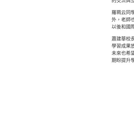
的交流與
羅珮云同
外，老師
以後和國
蕭建華校
學習成果
未來也希
期盼提升