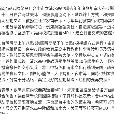
新聞/ 記者陳榮昌）台中市立清水高中繼去年年底與加拿大布萊斯
四日在台灣駐美休士頓辦事處協助下，透過線上方式，和美國休士頓Colleyv
密切互動交流。教務主任翟家甫表示，今年年初就開始和美國學
介，也分享各項辦學特色，例如英語話劇社、自造實驗室等。這
長積極協助互動下，讓兩校終於簽署MOU，建立日後交流的基礎
台灣時間上午八點 (美國時間是下午七點) 採視訊方式進行，由蕭建
處楊淑雅組長、台中市政府教育局高中職教育科李真玲科長及清
司儀，歐芯妍及張恩榮同學擔任親善大使，全程以中英文方式向
定。簽約儀式後，清水高中雙語班學生與美國20位師生進入七個
此機會擔任外交小尖兵，將台中特色和清水文化行銷到美國，讓
台灣美食及文化，例如小籠包、大甲媽祖、夜市等，同時也對於
交流，討論十分熱絡，奠定良好的互動基礎，也相約要再交流。
長表示，很高興這兩校能夠簽署MOU，未來也會繼續給予各方面
媒合角色，讓台灣學校與國際接軌。李真玲科長表示，台中市推
協助學校和國際互動交流，這也是台中市的政策主軸，希望可以
步。很高興看到清水高中陸續和加拿大、美國等學校簽署MOU，