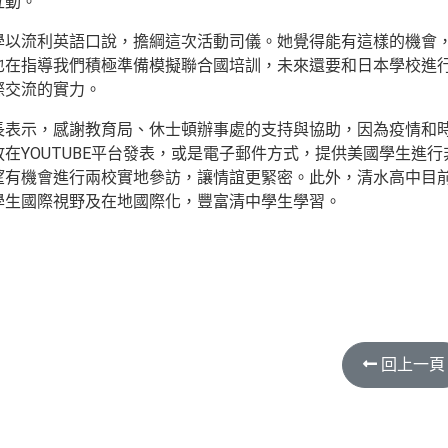
互動。
學以流利英語口說，擔綱這次活動司儀。她覺得能有這樣的機會
也在指導我們積極準備模擬聯合國培訓，未來還要和日本學校進
際交流的實力。
長表示，感謝教育局、休士頓辦事處的支持與協助，因為疫情和
放在YOUTUBE平台發表，或是電子郵件方式，提供美國學生進
望有機會進行兩校實地參訪，讓情誼更緊密。此外，清水高中目前
學生國際視野及在地國際化，豐富清中學生學習。
回上一頁