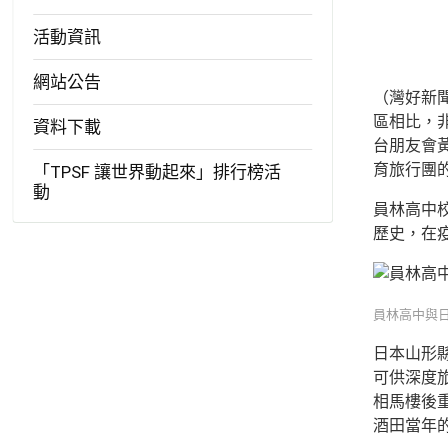
活動資訊
網站公告
（灣好新
區相比，
資料下載
台朋友會
育旅行團
「TPSF 讓世界動起來」排行榜活
動
員林高中
歷史，在
員林高中與
日本山形
可供深度旅
相馬樓後
酒田當年