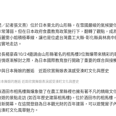
聞／記者張文熹）位於日本東北的山形縣，在雪國嚴峻的氣候變
非常薄弱。但在日本政府食農教育政策施行下，翻轉了觀點，成
黃麗雯小姐積極牽線，讓也是位處台灣農工大縣-彰化縣員林高中
的實地走訪。
校長楊豪森10/24邀請由山形縣著名的相馬樓3位舞孃帶來精彩
疫情逐漸解封之際，為日本國際教育旅行開啟了重要的媒合與接
日本舞娘的邂逅 近距欣賞舞娘表演感受湊町文化與歷史
縣酒田市相馬樓舞孃象徵了在農工業縣裡也擁有著不凡的精緻文化
遊的景點走訪 (如百年歷史建築相馬樓
)
。位於酒田市的相馬樓
重新開幕。在這間登錄為日本觀光財的百年建築，可以遊覽屋子
的湊町文化風華魅力。