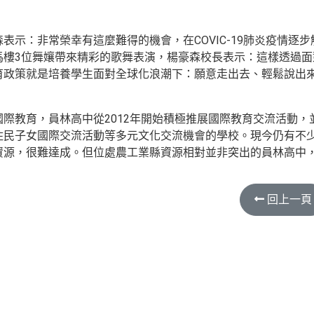
森表示：非常榮幸有這麼難得的機會，在COVIC-19肺炎疫情
馬樓3位舞孃帶來精彩的歌舞表演，楊豪森校長表示：這樣透過
育政策就是培養學生面對全球化浪潮下：願意走出去、輕鬆說出
國際教育，員林高中從2012年開始積極推展國際教育交流活動
住民子女國際交流活動等多元文化交流機會的學校。現今仍有不
資源，很難達成。但位處農工業縣資源相對並非突出的員林高中
回上一頁