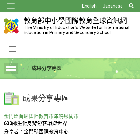
跳
搜
English
Japanese
到
尋
主
教育部中小學國際教育全球資訊網
要
The Ministry of Education's Website for International
Education in Primary and Secondary School
內
容
成果分享專區
breadcrumb
:::
成果分享專區
金門縣首屆國際教育市集鳴鑼開市
600師生化身背包客環遊世界
分享者：金門縣國際教育中心