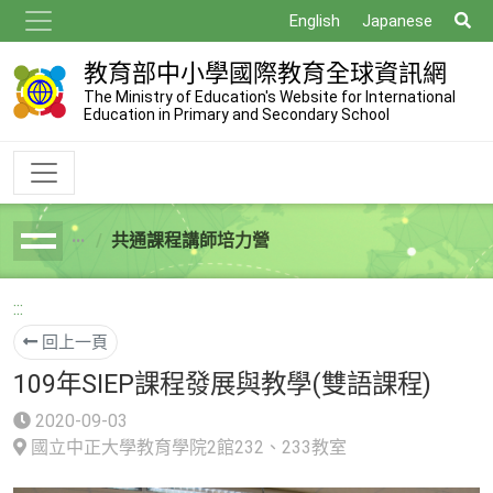
跳
搜
English
Japanese
到
尋
主
教育部中小學國際教育全球資訊網
要
The Ministry of Education's Website for International
Education in Primary and Secondary School
內
容
共通課程講師培力營
breadcrumb
:::
回上一頁
109年SIEP課程發展與教學(雙語課程)
2020-09-03
國立中正大學教育學院2館232、233教室