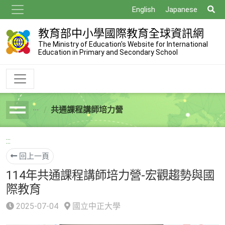
跳
搜
English
Japanese
到
尋
主
教育部中小學國際教育全球資訊網
要
The Ministry of Education's Website for International
Education in Primary and Secondary School
內
容
共通課程講師培力營
breadcrumb
:::
回上一頁
114年共通課程講師培力營-宏觀趨勢與國
際教育
2025-07-04
國立中正大學