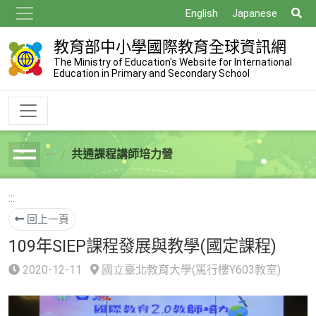
跳
搜
English
Japanese
到
尋
主
教育部中小學國際教育全球資訊網
要
The Ministry of Education's Website for International
Education in Primary and Secondary School
內
容
共通課程講師培力營
breadcrumb
:::
回上一頁
109年SIEP課程發展與教學(國定課程)
2020-12-11
國立臺北教育大學(篤行樓Y603教室)