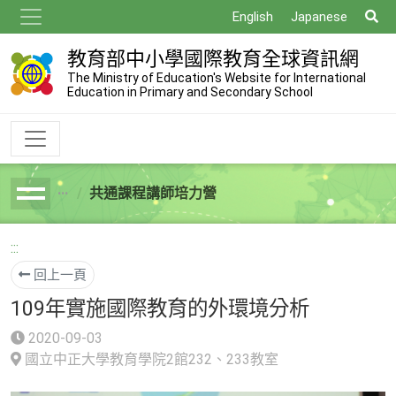
跳
搜
English
Japanese
到
尋
主
教育部中小學國際教育全球資訊網
要
The Ministry of Education's Website for International
Education in Primary and Secondary School
內
容
共通課程講師培力營
breadcrumb
:::
回上一頁
109年實施國際教育的外環境分析
2020-09-03
國立中正大學教育學院2館232、233教室