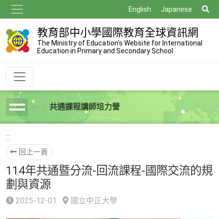
跳
搜
English
Japanese
到
尋
主
教育部中小學國際教育全球資訊網
要
The Ministry of Education's Website for International
Education in Primary and Secondary School
內
容
共通課程講師培力營
breadcrumb
:::
回上一頁
114年共通暨分流-回流課程-國際交流的規
劃與資源
2025-12-01
國立中正大學