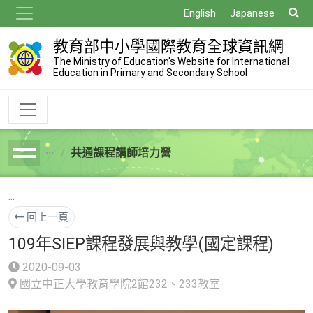
跳
搜
English
Japanese
到
尋
主
教育部中小學國際教育全球資訊網
要
The Ministry of Education's Website for International
Education in Primary and Secondary School
內
容
共通課程講師培力營
breadcrumb
:::
回上一頁
109年SIEP課程發展與教學(國定課程)
2020-09-03
國立中正大學教育學院2館232、233教室