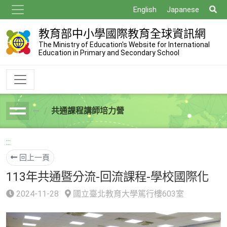
跳
搜
English
Japanese
到
尋
主
教育部中小學國際教育全球資訊網
要
The Ministry of Education's Website for International
Education in Primary and Secondary School
內
容
共通課程講師培力營
breadcrumb
:::
回上一頁
113年共通暨分流-回流課程-學校國際化
2024-11-28
國立臺北教育大學篤行樓603室