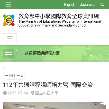
跳
搜
English
Japanese
到
尋
主
教育部中小學國際教育全球資訊網
要
The Ministry of Education's Website for International
Education in Primary and Secondary School
內
容
共通課程講師培力營
breadcrumb
:::
回上一頁
112年共通課程講師培力營-國際交流
2023-07-04
國立中正大學