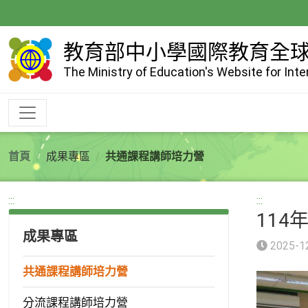
跳
到
主
教育部中小學國際教育全
要
The Ministry of Education's Website for Int
內
容
首頁
成果專區
共通課程講師培力營
:::
:::
114
成果專區
2025-1
共通課程講師培力營
分流課程講師培力營