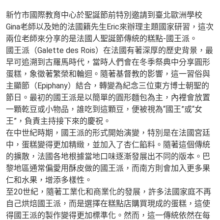
新竹市國際教育中心於聖誕節前特別邀請到臺北歐洲學校
Gina老師以及她的法國籍先生Eric來辦理主題國家研習，這次
兩位老師來分享的是法國人聖誕節傳統的糕點-國王派。
國王派（Galette des Rois）在法國有著深厚的歷史背景，最
早可追溯到古羅馬時代，當時人們會在冬季祭典中分享圓形
蛋糕，象徵著繁榮和輪迴。隨著基督教的影響，這一習俗與
主顯節（Epiphany）結合，轉變為紀念三位東方博士朝聖的
節日。最初的國王派是以簡單的圓形麵包為主，內裡會放置
一顆乾豆或小物品，誰吃到這顆豆，便被視為“國王”或“女
王”，負責主持接下來的慶祝。
在中世紀時期，國王派的形式開始演變，特別是在法國宮廷
中，蛋糕變得更加精緻，並加入了杏仁餡料。隨著這個傳統
的擴散，法國各地根據當地口味逐漸發展出不同的版本。巴
黎地區通常偏愛用酥皮做的國王派，而南方則會加入更多果
仁和水果，增添多樣性。
至20世紀，隨著工業化和商業化的發展，許多法國家庭不再
自己烘焙國王派，而是選擇在糕點店購買現成的蛋糕，這使
得國王派的製作變得更加標準化。然而，這一傳統依然在每