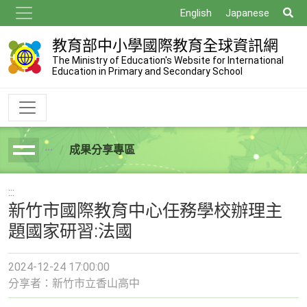
跳
搜
English
Japanese
到
尋
主
教育部中小學國際教育全球資訊網
要
The Ministry of Education's Website for International
Education in Primary and Secondary School
內
容
成果分享專區
breadcrumb
:::
新竹市國際教育中心任務學校辦理主
題國家研習:法國
2024-12-24 17:00:00
分享者：新竹市立香山高中