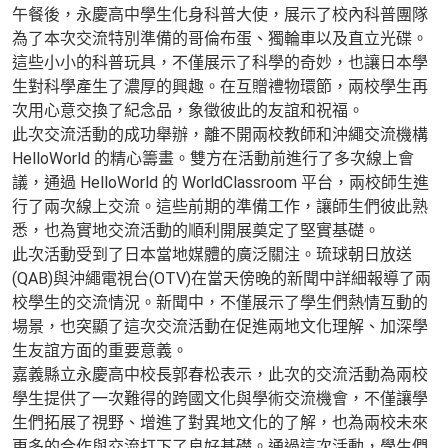
午餐後，永慶高中學生化身科普大使，展示了校內科普團隊
為了本次交流特別準備的哥倫布蛋、獨輪車以及直立光碟。
這些小小的科普玩具，不僅展示了科學的奇妙，也讓日本學
生對科學產生了濃厚的興趣。在互贈禮物環節，兩校學生再
次用心意交換了紀念品，象徵彼此的友誼和祝福。
此次交流活動的成功舉辦，離不開兩校教師和沖繩交流機構
HelloWorld 的精心籌畫。雙方在活動前進行了多次線上會
議，通過 HelloWorld 的 WorldClassroom 平台，兩校師生進
行了兩次線上交流。這些前期的準備工作，讓師生們彼此熟
悉，也為實地交流活動的順利開展奠定了堅實基礎。
此次活動受到了日本當地媒體的廣泛關注。琉球朝日放送
(QAB)與沖繩電視台(OTV)在當天傍晚的新聞中詳細報導了兩
校學生的交流情況。新聞中，不僅展示了學生們熱情互動的
場景，也突顯了這次交流活動在促進兩地文化理解、加深學
生友誼方面的重要意義。
嘉義縣立永慶高中校長郭春松表示，此次的交流活動為兩校
學生提供了一次難得的跨國文化與學術交流機會，不僅讓學
生們拓展了視野、增進了對異地文化的了解，也為兩校未來
更多的合作與交流打下了良好基礎。通過這次活動，學生們