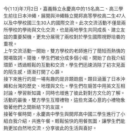
今(113)年7月2日，嘉義縣立永慶高中的15名高二、高三學
生前往日本沖繩，展開與沖繩縣立開邦高等學校高二生47人
以及中學校國三生30人的國際交流。此次交流活動不僅是兩
所學校的學術與文化交流，也是兩地學生共同成長、建立友
誼的重要契機，更充分展現了兩校對於學生國際視野培養的
重視。
上午交流活動一開始，雙方學校的老師進行了簡短而熱情的
開場致詞。隨後，學生們被分成多個小組，開始了自我介紹
環節。透過輕鬆的互動和交流，學生們迅速消除了初次見面
的陌生感，逐漸打開了心扉。
接下來進行的是一場有趣的是非題遊戲。題目涵蓋了日本沖
繩和台灣的歷史、地理與文化。學生們在競答中用英文互相
討論，學習新知識，同時也增進了彼此對對方文化的了解。
活動的最後，雙方學生互贈禮物，這些充滿心意的小禮物象
徵著他們之間新結下的友誼。
接著午餐時間，永慶高中學生與開邦高中國三學生進行了小
組自我介紹，共進午餐。輕鬆愉快的用餐氛圍，讓學生們能
夠更加自然地交流，分享彼此的生活與喜好。