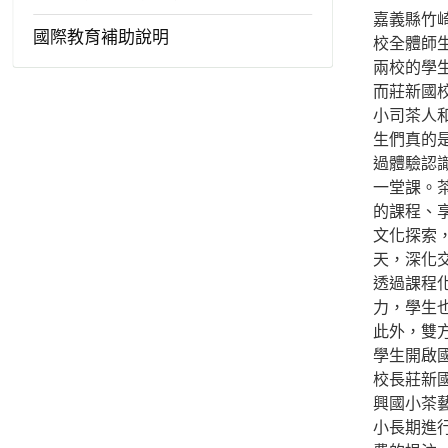
嘉義縣竹崎
國際教育補助說明
校全體師
兩校的學
而莊新國
小司茶人
生們真的
過體驗認
一堂課。
的課程、
文化探索
天，深化
透過課程
力，學生
此外，雙
學生開啟
校長莊新
興國小茶
小長期進