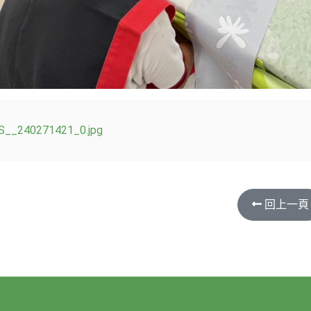
S__240271421_0.jpg
回上一頁