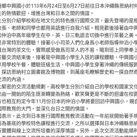
鄉中興國小於113年6月24日至6月27日前往日本沖繩縣恩
生的熱情歡迎，增進台灣和日本之間的情誼。
生分別介紹學校和在地文化的特色進行國際交流，最先登場的是
校長、老師和同學也都用英語進行自我介紹。相見歡後接著由中
和仲泊中高年級學生在中、英、日三軌語言切換中進行茶藝之美
是非常特別的體驗！接著小小司茶人們化身爲小老師指導仲泊小
識台灣的茶文化，實際感受做爲司茶人的不易，喝到班上同學奉
茶藝交流結束後，接著是中興國小學生入班的課程體驗，中興國
享用學校午餐、體驗班級生活、中興國小學生穿著沖繩的傳統服
，探訪恩納村立圖書館及博物館，到萬座毛瞭解歷史和一探自然
交流的內涵。
化緊密的交流活動規劃，兩校學生分別介紹自己的學校和國家文
也由一開始的陌生逐漸轉變為熱絡，歡笑聲更是不斷的迴盪在校
方也相互約定今年11月份日本的仲泊小學將要回訪中興國小，親
國際教育的大門，並深化台日之間的情誼。
國表示，此次到日本進行國際教育教流活動在一年前就開始著手規
藝為基底的學校特色課程進行交流，之所以選擇與日本沖繩縣恩
行實體與線上交流所培養的深厚情誼。另外，此次交流活動能順