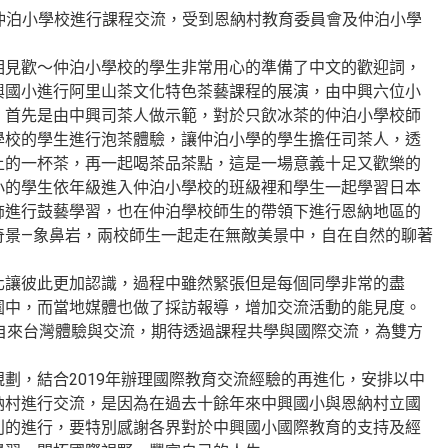
納村仲泊小學校進行課程交流，受到恩納村教育委員會及仲泊小學
相見歡～仲泊小學校的學生非常用心的準備了中文的歡迎詞，
興國小進行阿里山茶文化特色茶藝課程的展演，由中興六位小
。首先是由中興司茶人做示範，對於只飲冰茶的仲泊小學校師
學校的學生進行泡茶體驗，讓仲泊小學的學生擔任司茶人，透
上的一杯茶，再一起喝茶品茶點，這是一場意義十足又歡樂的
小的學生依年級進入仲泊小學校的班級裡和學生一起學習日本
飾進行鼓藝學習，也在仲泊學校師生的帶領下進行恩納地區的
奇景—象鼻岩，兩校師生一起走在無敵美景中，自在自然的聊著
化讓彼此更加認識，過程中雖然緊張但是每個同學非常的盡
園中，而當地媒體也做了採訪報導，增加交流活動的能見度。
自來台灣體驗與交流，期待透過課程共學與國際交流，為雙方
劃，結合2019年辦理國際教育交流經驗的再進化，安排以中
納村進行交流，是因為在過去十餘年來中興國小與恩納村立國
利的進行，要特別感謝各界對於中興國小國際教育的支持及經